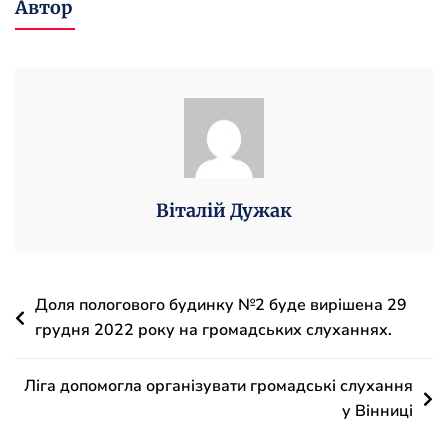
Автор
Присутня
На
Щорічному
Звіті
Керівника
Обласної
Поліції
Вінницької
Віталій Дужак
Області
Іщенка
Івана
Навігація
Доля пологового будинку №2 буде вирішена 29
Володимировича
грудня 2022 року на громадських слуханнях.
записів
Ліга допомогла організувати громадські слухання
у Вінниці