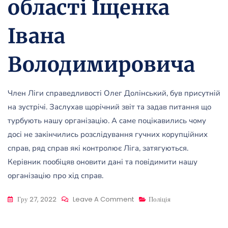
області Іщенка
Івана
Володимировича
Член Ліги справедливості Олег Долінський, був присутній
на зустрічі. Заслухав щорічний звіт та задав питання що
турбують нашу організацію. А саме поцікавились чому
досі не закінчились розслідування гучних корупційних
справ, ряд справ які контролює Ліга, затягуються.
Керівник пообіцяв оновити дані та повідимити нашу
організацію про хід справ.
On
Гру 27, 2022
Leave A Comment
Поліція
Ліга
Була