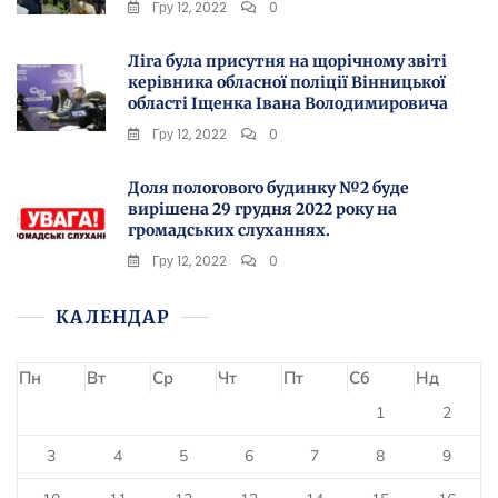
Гру 12, 2022
0
Ліга була присутня на щорічному звіті
керівника обласної поліції Вінницької
області Іщенка Івана Володимировича
Гру 12, 2022
0
Доля пологового будинку №2 буде
вирішена 29 грудня 2022 року на
громадських слуханнях.
Гру 12, 2022
0
КАЛЕНДАР
Пн
Вт
Ср
Чт
Пт
Сб
Нд
1
2
3
4
5
6
7
8
9