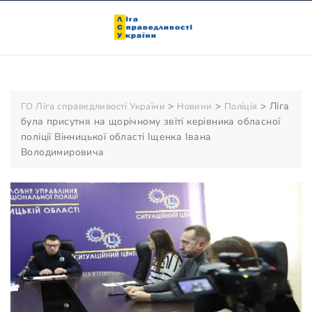
Skip
to
content
>
>
>
Ліга
ГО Ліга справедливості України
Новини
Поліція
була присутня на щорічному звіті керівника обласної
поліції Вінницької області Іщенка Івана
Володимировича