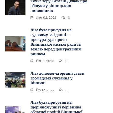
Точка зору: Віталій Дужак про
обшуки у вінницьких
чиновників
Лют 02, 2023
3
Ліга була присутня на
ний
судовому засіданні –
прокуратура проти
Вінницької міської ради за
землю перед центральним
ринком.
Січ 01, 2023
0
Ліга допомогла організувати
громадські слухання у
Вінниці
Гру 12, 2022
0
Ліга була присутня на
щорічному звіті керівника
обласної поліції Вінницької