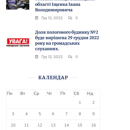
області Іщенка Івана
Володимировича
Гру 12, 2022
0
Доля пологового будинку №2
буде вирішена 29 грудня 2022
року на громадських
слуханнях.
Гру 12, 2022
0
КАЛЕНДАР
Пн
Вт
Ср
Чт
Пт
Сб
Нд
1
2
3
4
5
6
7
8
9
10
11
12
13
14
15
16