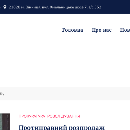
m
21028 м. Вінниця, вул. Хмельницьке шосе 7, а/с 352
Головна
Про нас
Но
бу
ПРОКУРАТУРА
РОЗСЛІДУВАННЯ
Протиправний розпродаж