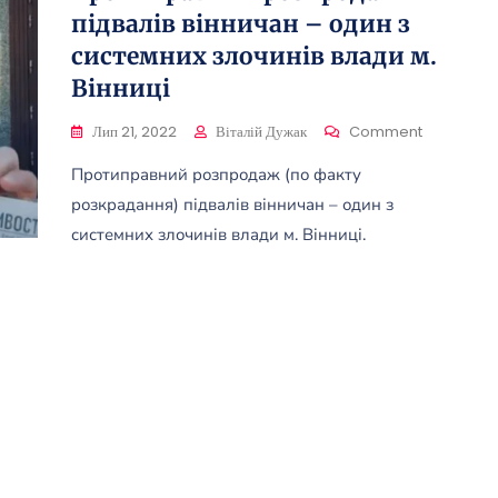
підвалів вінничан – один з
системних злочинів влади м.
Вінниці
On
Лип 21, 2022
Віталій Дужак
Comment
Протиправ
Протиправний розпродаж (по факту
Розпродаж
Підвалів
розкрадання) підвалів вінничан – один з
Вінничан
системних злочинів влади м. Вінниці.
–
Один
З
Системних
Злочинів
Влади
М.
Вінниці